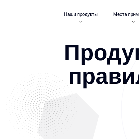
Наши продукты
Места прим
Проду
прави