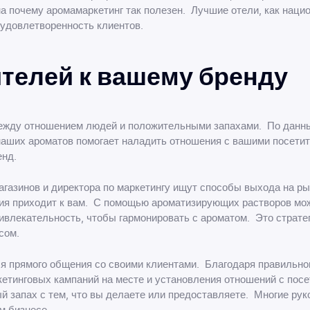
на почему аромамаркетинг так полезен. Лучшие отели, как наци
удовлетворенность клиентов.
телей к вашему бренду
ежду отношением людей и положительными запахами. По данным
наших ароматов помогает наладить отношения с вашими посети
енд.
газинов и директора по маркетингу ищут способы выхода на р
ория приходит к вам. С помощью ароматизирующих растворов м
влекательность, чтобы гармонировать с ароматом. Это стратеги
сом.
я прямого общения со своими клиентами. Благодаря правильно
тинговых кампаний на месте и установления отношений с посет
й запах с тем, что вы делаете или предоставляете. Многие рук