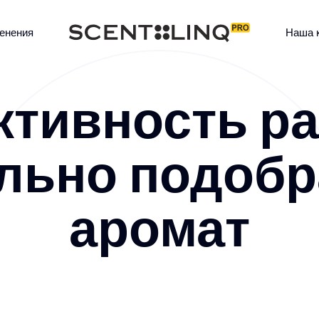
енения
Наша 
ктивность ра
льно подоб
аромат