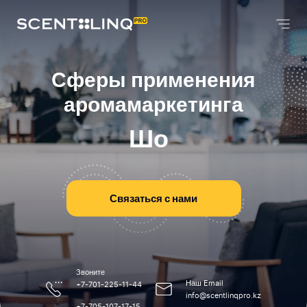
Сферы применения
аромамаркетинга
Ш
о
у
р
у
м
ы
|
Связаться с нами
Звоните
Наш Email
+7-701-225-11-44
info@scentlinqpro.kz
+7-705-107-17-15