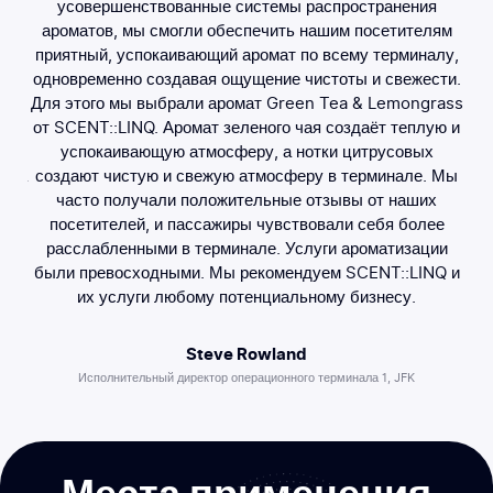
усовершенствованные системы распространения
чи
по
ароматов, мы смогли обеспечить нашим посетителям
и и
приятный, успокаивающий аромат по всему терминалу,
бо
одновременно создавая ощущение чистоты и свежести.
теч
Для этого мы выбрали аромат Green Tea & Lemongrass
ра
от SCENT::LINQ. Аромат зеленого чая создаёт теплую и
дь
успокаивающую атмосферу, а нотки цитрусовых
егда
создают чистую и свежую атмосферу в терминале. Мы
часто получали положительные отзывы от наших
посетителей, и пассажиры чувствовали себя более
расслабленными в терминале. Услуги ароматизации
были превосходными. Мы рекомендуем SCENT::LINQ и
их услуги любому потенциальному бизнесу.
Steve Rowland
Исполнительный директор операционного терминала 1, JFK
Места
применения